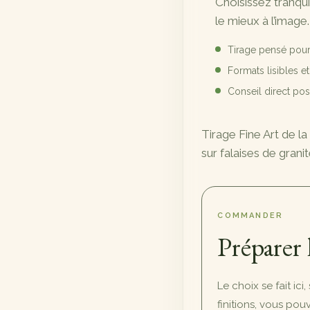
Choisissez tranqu
89,00 €
le mieux à l’image.
à
Tirage pensé pour
720,00 €
Formats lisibles e
Conseil direct p
Tirage Fine Art de 
sur falaises de grani
COMMANDER
Préparer 
Le choix se fait ici
finitions, vous po