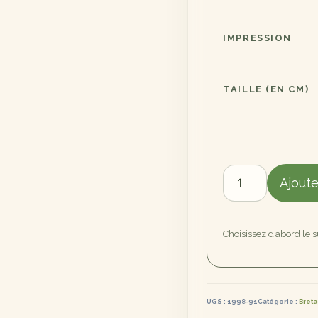
IMPRESSION
TAILLE (EN CM)
quantité
Ajoute
de
Quiberon
Choisissez d’abord le 
UGS :
1998-91
Catégorie :
Bret