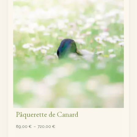
Pâquerette de Canard
Plage
89,00
€
–
720,00
€
de