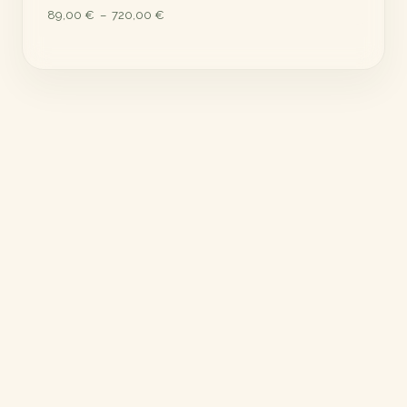
Plage
89,00
€
–
720,00
€
de
prix :
89,00 €
à
720,00 €