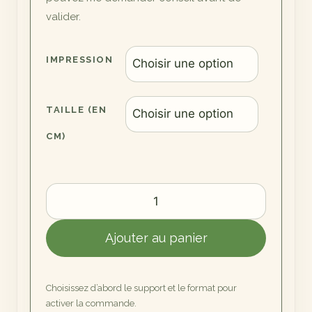
valider.
IMPRESSION
TAILLE (EN
CM)
quantité
de
Aigrette
Ajouter au panier
de
Damgan
Choisissez d’abord le support et le format pour
activer la commande.