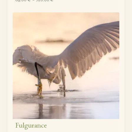
de
prix :
89,00 €
à
720,00 €
Fulgurance