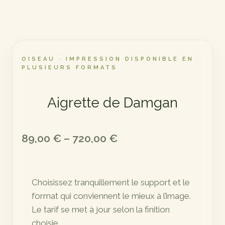
OISEAU · IMPRESSION DISPONIBLE EN
PLUSIEURS FORMATS
Aigrette de Damgan
Plage
89,00
€
–
720,00
€
de
prix :
Choisissez tranquillement le support et le
89,00 €
format qui conviennent le mieux à l’image.
à
Le tarif se met à jour selon la finition
720,00 €
choisie.