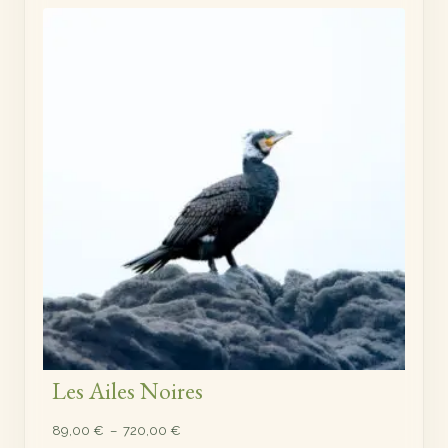
prix :
89,00 €
à
720,00 €
Les Ailes Noires
Plage
89,00
€
–
720,00
€