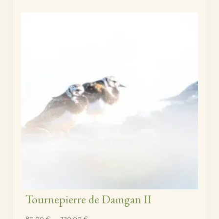
de
prix :
89,00 €
à
720,00 €
Tournepierre de Damgan II
Plage
89,00
€
–
720,00
€