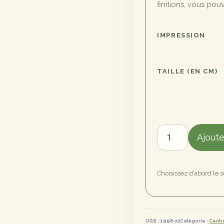
finitions, vous po
IMPRESSION
TAILLE (EN CM)
quantité
Ajoute
de
Cathédrale
de
Choisissez d’abord le 
Chartres
UGS :
1998-72
Catégorie :
Centr