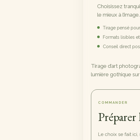
Choisissez tranqu
89,00 €
le mieux à l’image.
à
Tirage pensé pour
720,00 €
Formats lisibles e
Conseil direct p
Tirage d’art photog
lumière gothique sur 
COMMANDER
Préparer 
Le choix se fait ici