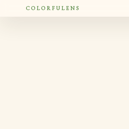
Aller
COLORFULENS
au
contenu