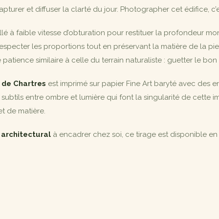
er et diffuser la clarté du jour. Photographer cet édifice, c’est
illé à faible vitesse d’obturation pour restituer la profondeur m
especter les proportions tout en préservant la matière de la pi
patience similaire à celle du terrain naturaliste : guetter le bo
 de Chartres
est imprimé sur papier Fine Art baryté avec des 
subtils entre ombre et lumière qui font la singularité de cette 
et de matière.
architectural
à encadrer chez soi, ce tirage est disponible e