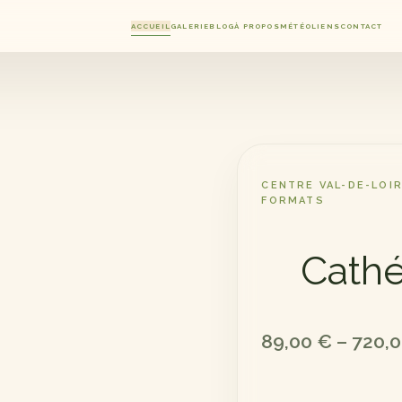
ACCUEIL
GALERIE
BLOG
À PROPOS
MÉTÉO
LIENS
CONTACT
CENTRE VAL-DE-LOIR
FORMATS
Cathé
Plage
89,00
€
–
720,
de
prix :