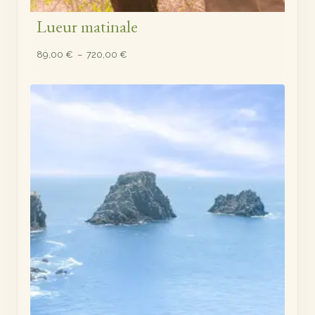
Lueur matinale
Plage
89,00
€
–
720,00
€
de
prix :
89,00 €
à
720,00 €