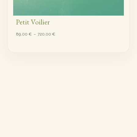
Petit Voilier
Plage
89,00
€
–
720,00
€
de
prix :
89,00 €
à
720,00 €