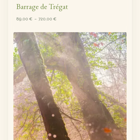
Barrage de Trégat
Plage
89,00
€
–
720,00
€
de
prix :
89,00 €
à
720,00 €