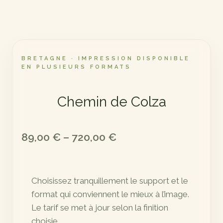
BRETAGNE · IMPRESSION DISPONIBLE
EN PLUSIEURS FORMATS
Chemin de Colza
Plage
89,00
€
–
720,00
€
de
prix :
Choisissez tranquillement le support et le
89,00 €
format qui conviennent le mieux à l’image.
à
Le tarif se met à jour selon la finition
720,00 €
choisie.