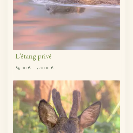
L’étang privé
Plage
89,00
€
–
720,00
€
de
prix :
89,00 €
à
720,00 €