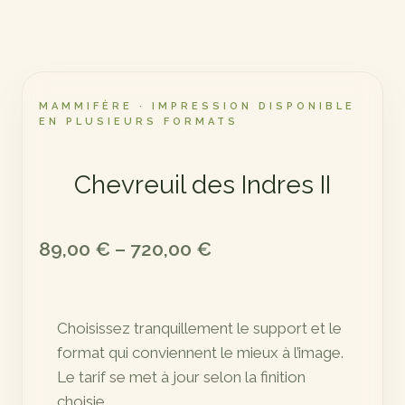
MAMMIFÈRE · IMPRESSION DISPONIBLE
EN PLUSIEURS FORMATS
Chevreuil des Indres II
Plage
89,00
€
–
720,00
€
de
prix :
Choisissez tranquillement le support et le
89,00 €
format qui conviennent le mieux à l’image.
à
Le tarif se met à jour selon la finition
720,00 €
choisie.