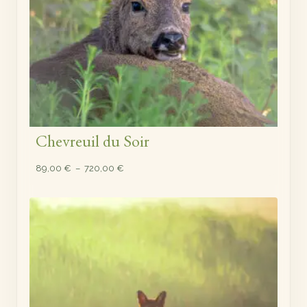
Chevreuil du Soir
Plage
89,00
€
–
720,00
€
de
prix :
89,00 €
à
720,00 €