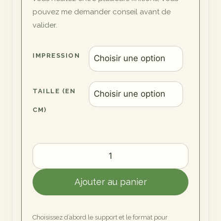
pouvez me demander conseil avant de
valider.
IMPRESSION
TAILLE (EN
CM)
quantité
de
Chevreuil
Ajouter au panier
des
Indres
II
Choisissez d’abord le support et le format pour