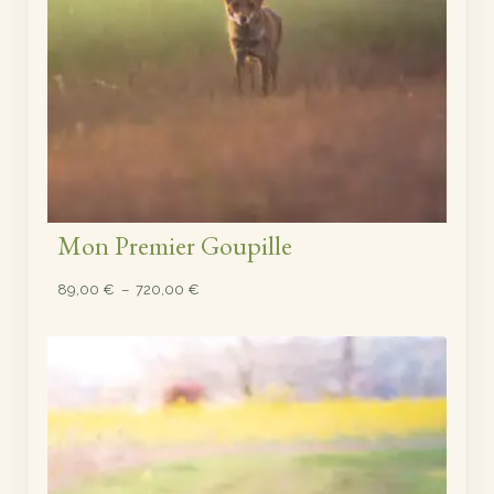
Mon Premier Goupille
Plage
89,00
€
–
720,00
€
de
prix :
89,00 €
à
720,00 €