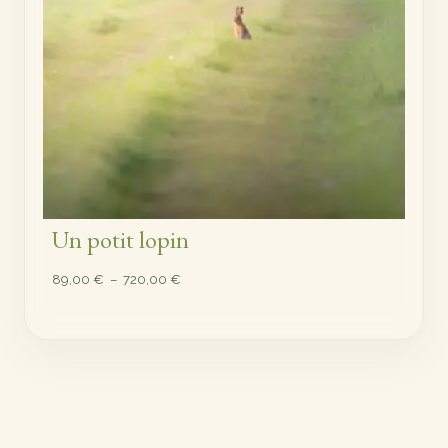
Un potit lopin
Plage
89,00
€
–
720,00
€
de
prix :
89,00 €
à
720,00 €