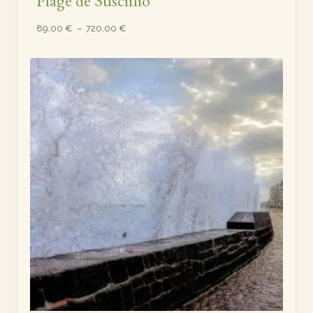
Plage de Suscinio
Plage
89,00
€
–
720,00
€
de
prix :
89,00 €
à
720,00 €