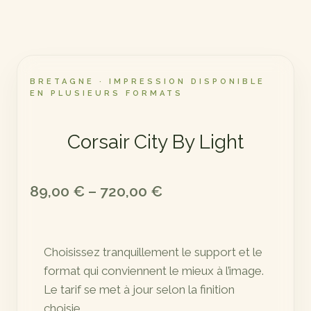
BRETAGNE · IMPRESSION DISPONIBLE
EN PLUSIEURS FORMATS
Corsair City By Light
Plage
89,00
€
–
720,00
€
de
prix :
Choisissez tranquillement le support et le
89,00 €
format qui conviennent le mieux à l’image.
à
Le tarif se met à jour selon la finition
720,00 €
choisie.