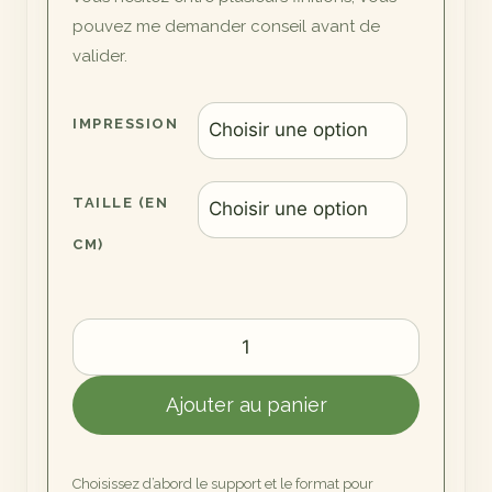
pouvez me demander conseil avant de
valider.
IMPRESSION
TAILLE (EN
CM)
quantité
de
Corsair
Ajouter au panier
City
By
Light
Choisissez d’abord le support et le format pour