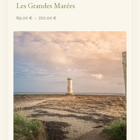
Les Grandes Marées
Plage
89,00
€
–
720,00
€
de
prix :
89,00 €
à
720,00 €