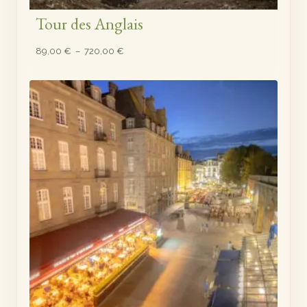
Tour des Anglais
Plage
89,00
€
–
720,00
€
de
prix :
89,00 €
à
720,00 €