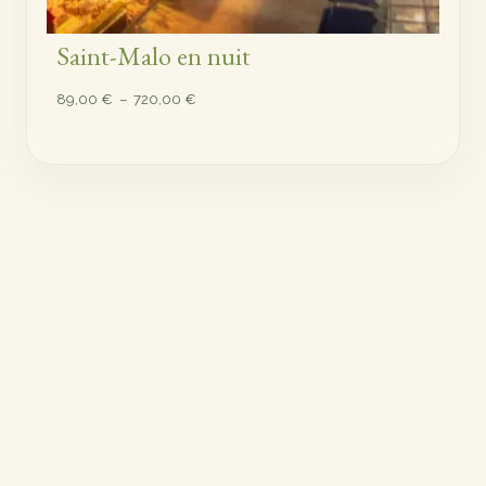
Saint-Malo en nuit
Plage
89,00
€
–
720,00
€
de
prix :
89,00 €
à
720,00 €