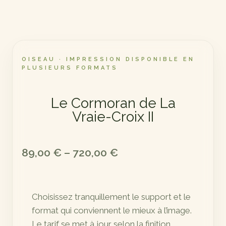
OISEAU · IMPRESSION DISPONIBLE EN
PLUSIEURS FORMATS
Le Cormoran de La
Vraie-Croix II
Plage
89,00
€
–
720,00
€
de
prix :
Choisissez tranquillement le support et le
89,00 €
format qui conviennent le mieux à l’image.
à
Le tarif se met à jour selon la finition