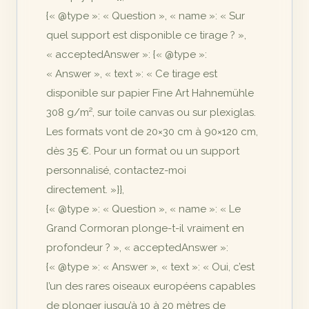
{« @type »: « Question », « name »: « Sur
quel support est disponible ce tirage ? »,
« acceptedAnswer »: {« @type »:
« Answer », « text »: « Ce tirage est
disponible sur papier Fine Art Hahnemühle
308 g/m², sur toile canvas ou sur plexiglas.
Les formats vont de 20×30 cm à 90×120 cm,
dès 35 €. Pour un format ou un support
personnalisé, contactez-moi
directement. »}},
{« @type »: « Question », « name »: « Le
Grand Cormoran plonge-t-il vraiment en
profondeur ? », « acceptedAnswer »:
{« @type »: « Answer », « text »: « Oui, c’est
l’un des rares oiseaux européens capables
de plonger jusqu’à 10 à 20 mètres de