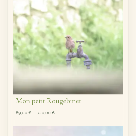
720,00 €
Mon petit Rougebinet
Plage
89,00
€
–
720,00
€
de
prix :
89,00 €