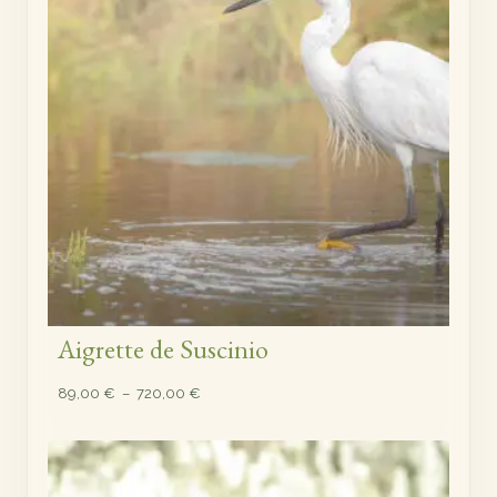
Aigrette de Suscinio
Plage
89,00
€
–
720,00
€
de
prix :
89,00 €
à