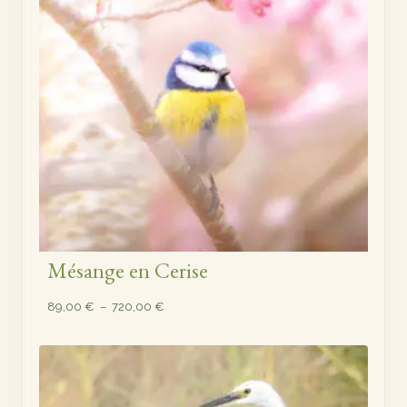
Mésange en Cerise
Plage
89,00
€
–
720,00
€
de
prix :
89,00 €
à
720,00 €