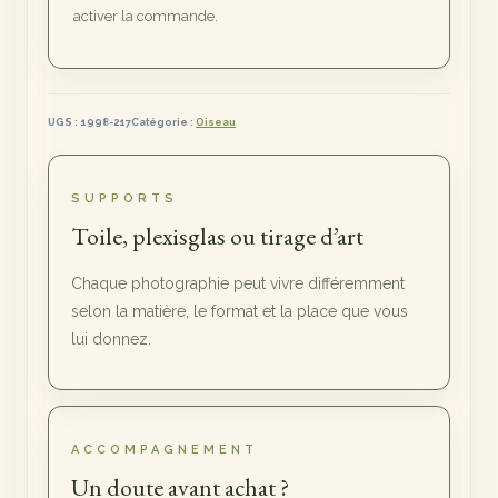
Vraie-
activer la commande.
Croix
II
UGS :
1998-217
Catégorie :
Oiseau
SUPPORTS
Toile, plexisglas ou tirage d’art
Chaque photographie peut vivre différemment
selon la matière, le format et la place que vous
lui donnez.
ACCOMPAGNEMENT
Un doute avant achat ?