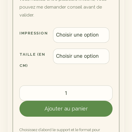
pouvez me demander conseil avant de
valider.
IMPRESSION
TAILLE (EN
CM)
quantité
de
Le
Ajouter au panier
Cormoran
de
La
Choisissez d’abord le support et le format pour