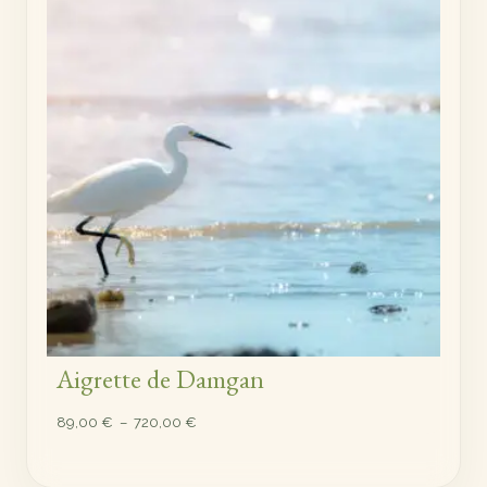
à
720,00 €
Aigrette de Damgan
Plage
89,00
€
–
720,00
€
de
prix :
89,00 €