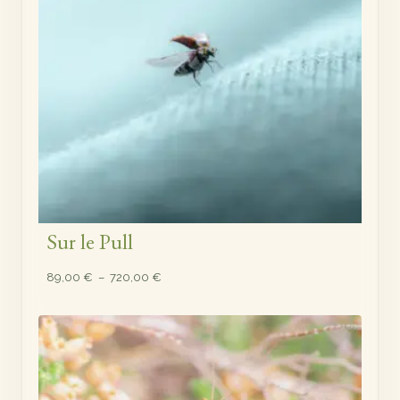
Sur le Pull
Plage
89,00
€
–
720,00
€
de
prix :
89,00 €
à
720,00 €