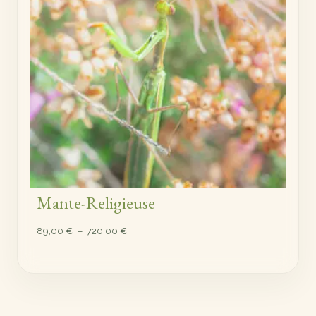
Mante-Religieuse
Plage
89,00
€
–
720,00
€
de
prix :
89,00 €
à
720,00 €