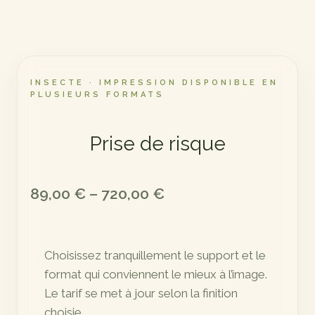
INSECTE · IMPRESSION DISPONIBLE EN
PLUSIEURS FORMATS
Prise de risque
Plage
89,00
€
–
720,00
€
de
prix :
Choisissez tranquillement le support et le
89,00 €
format qui conviennent le mieux à l’image.
à
Le tarif se met à jour selon la finition
720,00 €
choisie.