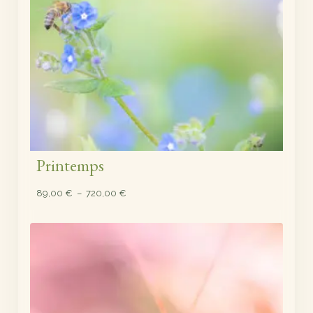
Printemps
Plage
89,00
€
–
720,00
€
de
prix :
89,00 €
à
720,00 €