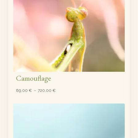
Camouflage
Plage
89,00
€
–
720,00
€
de
prix :
89,00 €
à
720,00 €