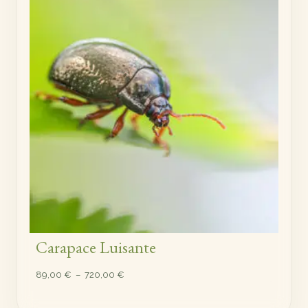
à
720,00 €
Carapace Luisante
Plage
89,00
€
–
720,00
€
de
prix :