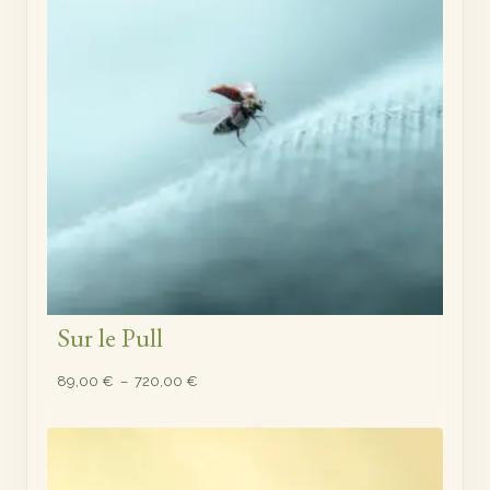
Sur le Pull
Plage
89,00
€
–
720,00
€
de
prix :
89,00 €
à
720,00 €