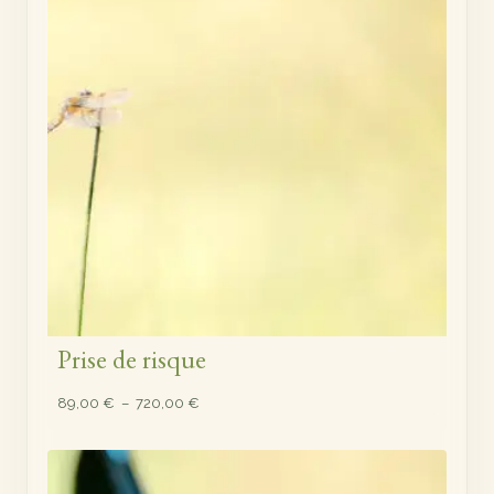
Prise de risque
Plage
89,00
€
–
720,00
€
de
prix :
89,00 €
à