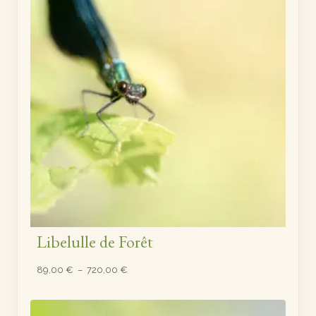
720,00 €
Libelulle de Forêt
Plage
89,00
€
–
720,00
€
de
prix :
89,00 €