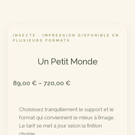
INSECTE · IMPRESSION DISPONIBLE EN
PLUSIEURS FORMATS
Un Petit Monde
Plage
89,00
€
–
720,00
€
de
prix :
Choisissez tranquillement le support et le
89,00 €
format qui conviennent le mieux à l’image.
à
Le tarif se met à jour selon la finition
720,00 €
choisie.