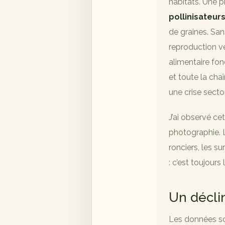
habitats. Une p
pollinisateur
de graines. Sans
reproduction vé
alimentaire fo
et toute la cha
une crise secto
J’ai observé c
photographie. L
ronciers, les s
: c’est toujours
Un décli
Les données sci