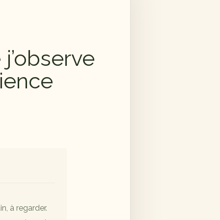
 j’observe
cience
n, à regarder.