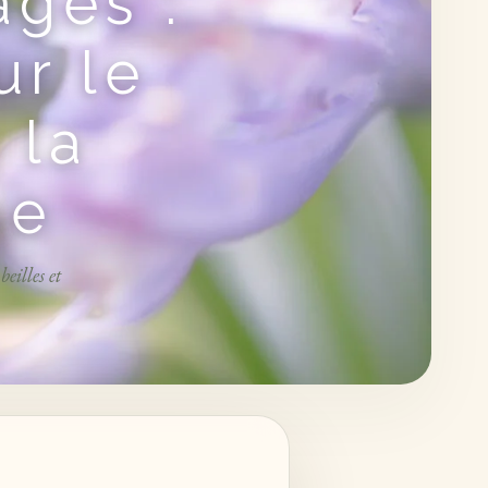
ages :
ur le
 la
me
eilles et