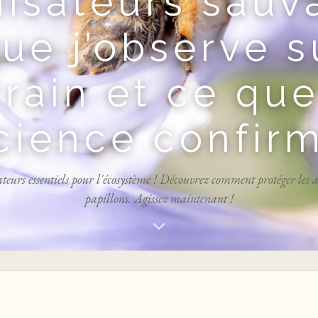
nisateurs sauv
ue j’observe s
rrain et ce que
cience confir
ateurs essentiels pour l'écosystème ! Découvrez comment protéger les ab
papillons. Agissez maintenant !