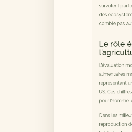
survolent parfoi
des écosystèmes
comble pas au
Le rôle é
l’agricul
L’évaluation mo
alimentaires mo
représentant u
US. Ces chiffre
pour l’homme, c
Dans les milieu
reproduction de