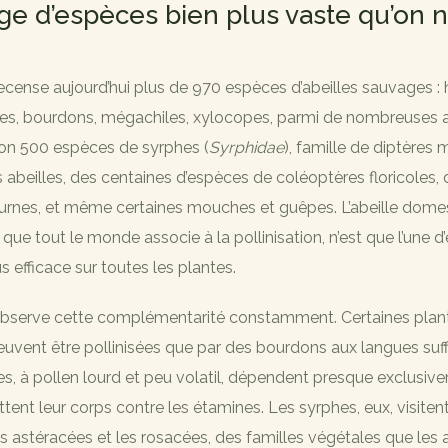
ge d’espèces bien plus vaste qu’on 
ecense aujourd’hui plus de 970 espèces d’abeilles sauvages : h
es, bourdons, mégachiles, xylocopes, parmi de nombreuses a
ron 500 espèces de syrphes (
Syrphidae
), famille de diptères
 abeilles, des centaines d’espèces de coléoptères floricoles, 
turnes, et même certaines mouches et guêpes. L’abeille domes
e que tout le monde associe à la pollinisation, n’est que l’une d’
lus efficace sur toutes les plantes.
 j’observe cette complémentarité constamment. Certaines plant
peuvent être pollinisées que par des bourdons aux langues su
es, à pollen lourd et peu volatil, dépendent presque exclusi
ottent leur corps contre les étamines. Les syrphes, eux, visitent
es astéracées et les rosacées, des familles végétales que les a