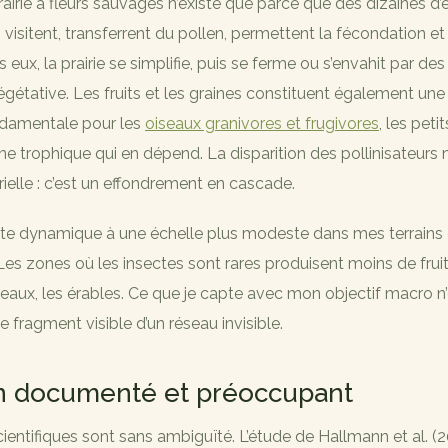
rairie à fleurs sauvages n’existe que parce que des dizaines d
s
visitent, transferrent du pollen, permettent la fécondation et
 eux, la prairie se simplifie, puis se ferme ou s’envahit par de
gétative. Les fruits et les graines constituent également une
ndamentale pour les
oiseaux granivores et frugivores
, les pet
îne trophique qui en dépend. La disparition des pollinisateurs 
rielle : c’est un effondrement en cascade.
ette dynamique à une échelle plus modeste dans mes terrains
es zones où les insectes sont rares produisent moins de fruit
ureaux, les érables. Ce que je capte avec mon objectif macro n’
 le fragment visible d’un réseau invisible.
n documenté et préoccupant
entifiques sont sans ambiguïté. L’étude de Hallmann et al. (2