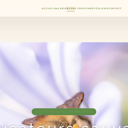
ACCUEIL
GALERIE
BLOG
À PROPOS
MÉTÉO
LIENS
CONTACT
PHOTOGRAPHIE ANIMALIÈRE