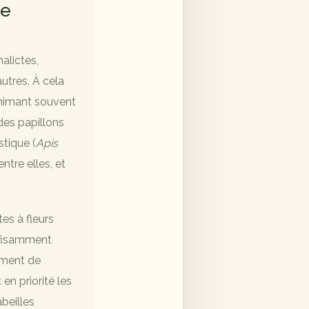
ne
alictes,
utres. À cela
 mimant souvent
des papillons
tique (
Apis
entre elles, et
es à fleurs
ffisamment
vement de
 en priorité les
beilles