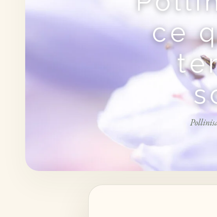
Polli
ce q
te
s
Pollinis