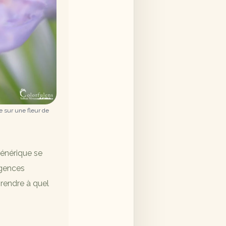
ge sur une fleur de
énérique se
igences
rendre à quel