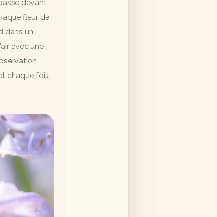
passe devant
aque fleur de
nd dans un
’air avec une
observation
et chaque fois,