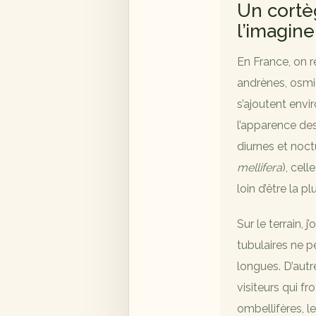
Un cortè
l’imagine
En France, on r
andrènes, osmi
s’ajoutent envi
l’apparence des
diurnes et noc
mellifera
), cell
loin d’être la p
Sur le terrain,
tubulaires ne 
longues. D’autr
visiteurs qui fr
ombellifères, l