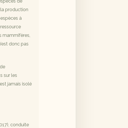
’espèces de
 la production
s espèces à
 ressource
its mammifères,
n’est donc pas
 de
s sur les
est jamais isolé
017), conduite