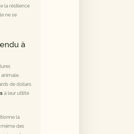
e la résilience
le ne se
rendu à
tures
 animale,
ards de dollars
rs
à leur utilité
itionne la
ure même des