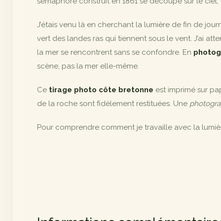
sémaphore construit en 1861 se découpe sur le ciel, 
J’étais venu là en cherchant la lumière de fin de jou
vert des landes ras qui tiennent sous le vent. J’ai att
la mer se rencontrent sans se confondre. En
photog
scène, pas la mer elle-même.
Ce
tirage photo côte bretonne
est imprimé sur pap
de la roche sont fidèlement restituées. Une
photogra
Pour comprendre comment je travaille avec la lumière n