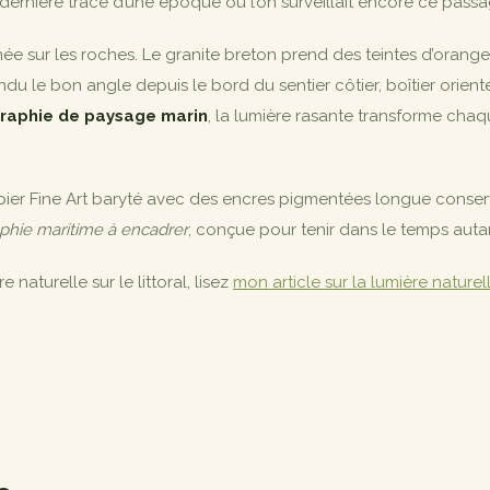
dernière trace d’une époque où l’on surveillait encore ce passag
rnée sur les roches. Le granite breton prend des teintes d’orange
endu le bon angle depuis le bord du sentier côtier, boîtier orient
raphie de paysage marin
, la lumière rasante transforme chaqu
ier Fine Art baryté avec des encres pigmentées longue conserva
phie maritime à encadrer
, conçue pour tenir dans le temps auta
aturelle sur le littoral, lisez
mon article sur la lumière natur