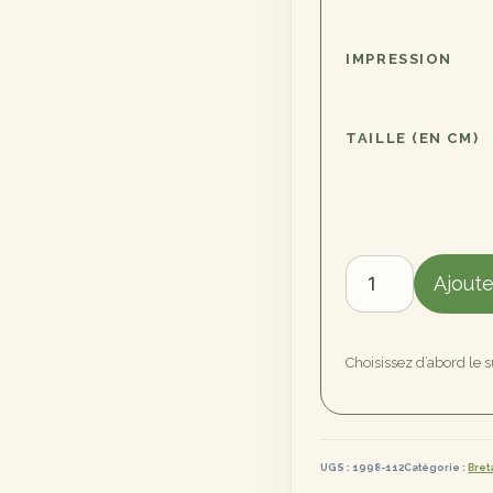
IMPRESSION
TAILLE (EN CM)
quantité
Ajoute
de
Côte
Bretonne
Choisissez d’abord le 
UGS :
1998-112
Catégorie :
Bre