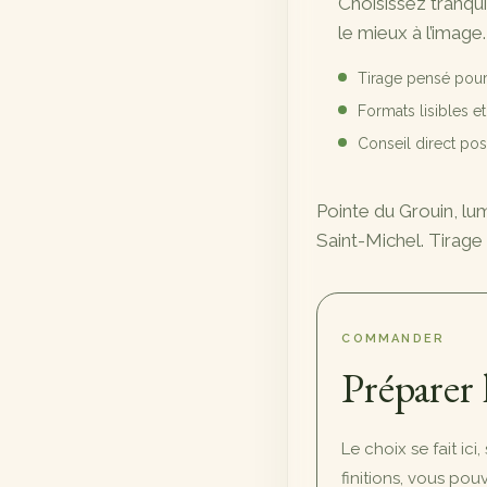
Choisissez tranqu
89,00 €
le mieux à l’image.
à
Tirage pensé pour
720,00 €
Formats lisibles e
Conseil direct p
Pointe du Grouin, lu
Saint-Michel. Tirage
COMMANDER
Préparer 
Le choix se fait ici
finitions, vous po