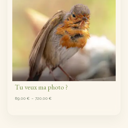
Tu veux ma photo ?
Plage
89,00
€
–
720,00
€
de
prix :
89,00 €
à
720,00 €