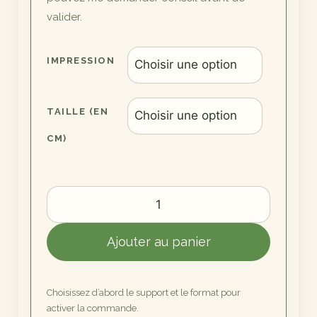
valider.
IMPRESSION
TAILLE (EN
CM)
quantité
de
L'Arbre
Ajouter au panier
aux
Cormorans
Choisissez d’abord le support et le format pour
activer la commande.