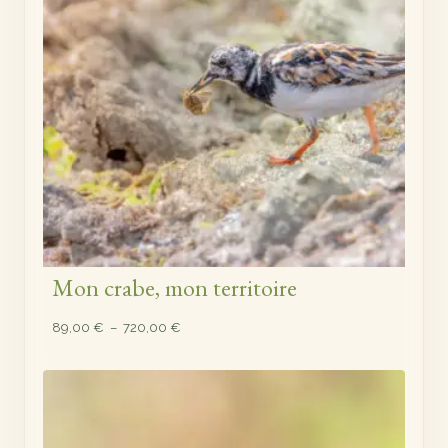
Mon crabe, mon territoire
Plage
89,00
€
–
720,00
€
de
prix :
89,00 €
à
720,00 €