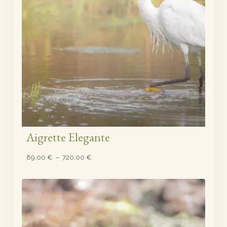
Aigrette Elegante
Plage
89,00
€
–
720,00
€
de
prix :
89,00 €
à
720,00 €