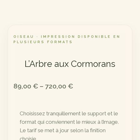
OISEAU · IMPRESSION DISPONIBLE EN
PLUSIEURS FORMATS
L’Arbre aux Cormorans
Plage
89,00
€
–
720,00
€
de
prix :
Choisissez tranquillement le support et le
89,00 €
format qui conviennent le mieux à l’image.
à
Le tarif se met à jour selon la finition
720,00 €
choisie.