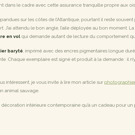
sant dans le cadre avec cette assurance tranquille propre aux oise
andues sur les côtes de l’Atlantique, pourtant il reste souvent p
fort. J’ai attendu le bon angle, l’aile déployée au bon moment. La
re en vol
qui demande autant de lecture du comportement que
pier baryté
, imprimé avec des encres pigmentaires longue durée
nte. Chaque exemplaire est signé et produit à la demande : il n
s intéressent, je vous invite à lire mon article sur
photographier
 un animal sauvage.
e décoration intérieure contemporaine qu’à un cadeau pour un 