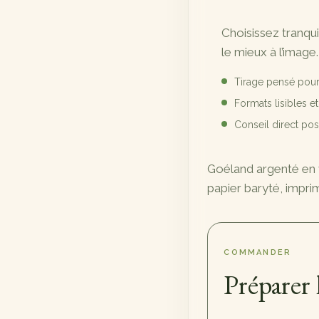
prix :
Choisissez tranqu
89,00 €
le mieux à l’image.
à
Tirage pensé pour
720,00 €
Formats lisibles e
Conseil direct p
Goéland argenté en v
papier baryté, impri
COMMANDER
Préparer 