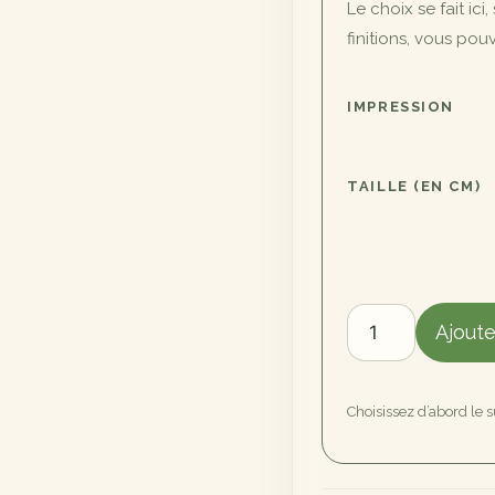
Le choix se fait ici
finitions, vous po
IMPRESSION
TAILLE (EN CM)
quantité
Ajoute
de
Le
Goéland
Choisissez d’abord le 
de
la