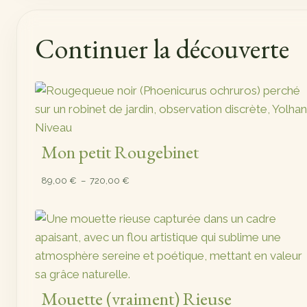
Continuer la découverte
Mon petit Rougebinet
Plage
89,00
€
–
720,00
€
de
prix :
89,00 €
à
720,00 €
Mouette (vraiment) Rieuse