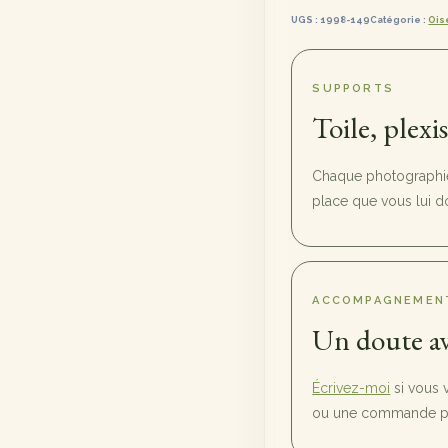
Mine
UGS :
1998-149
Catégorie :
Ois
d'Or
SUPPORTS
Toile, plexi
Chaque photographie 
place que vous lui d
ACCOMPAGNEMEN
Un doute av
Écrivez-moi
si vous 
ou une commande pl