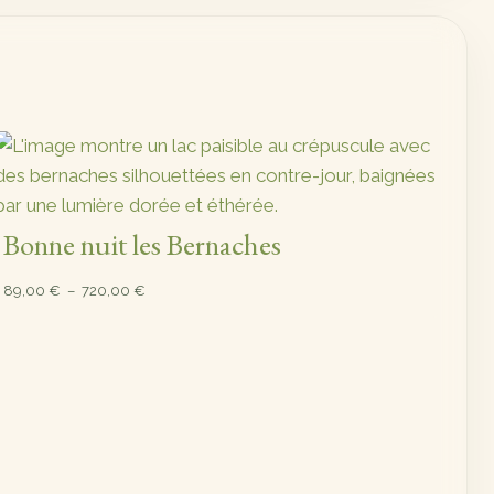
Bonne nuit les Bernaches
Plage
89,00
€
–
720,00
€
de
prix :
89,00 €
à
720,00 €