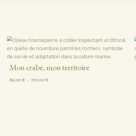
Mon crabe, mon territoire
Plage
89,00
€
–
720,00
€
de
prix :
89,00 €
à
720,00 €