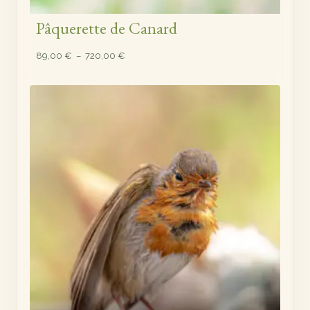
Pâquerette de Canard
Plage
89,00
€
–
720,00
€
de
prix :
89,00 €
à
720,00 €