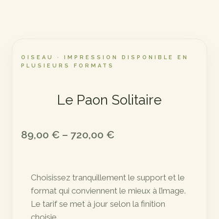
OISEAU · IMPRESSION DISPONIBLE EN
PLUSIEURS FORMATS
Le Paon Solitaire
Plage
89,00
€
–
720,00
€
de
prix :
Choisissez tranquillement le support et le
89,00 €
format qui conviennent le mieux à l’image.
à
Le tarif se met à jour selon la finition
720,00 €
choisie.