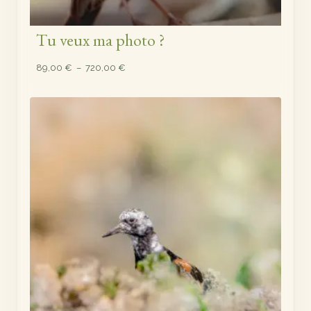
Tu veux ma photo ?
Plage
89,00
€
–
720,00
€
de
prix :
89,00 €
à
720,00 €