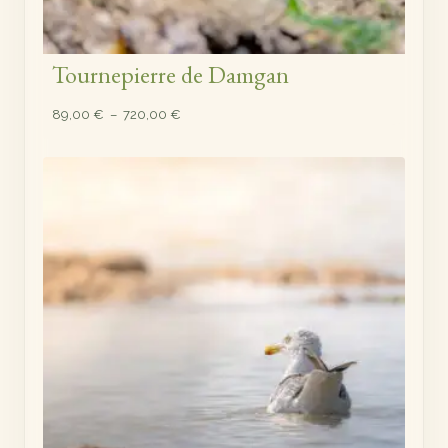
Tournepierre de Damgan
Plage
89,00
€
–
720,00
€
de
prix :
89,00 €
à
720,00 €