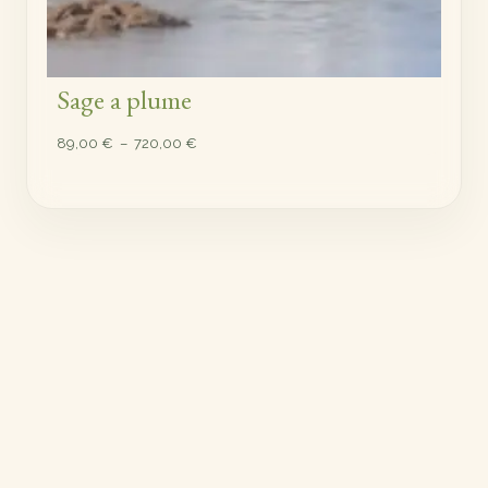
Sage a plume
Plage
89,00
€
–
720,00
€
de
prix :
89,00 €
à
720,00 €