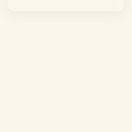
prix :
89,00 €
à
720,00 €