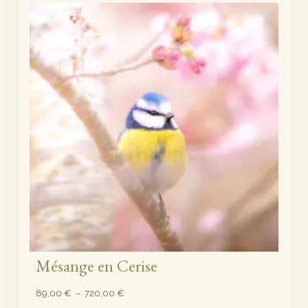
prix :
89,00 €
à
720,00 €
Mésange en Cerise
Plage
89,00
€
–
720,00
€
de