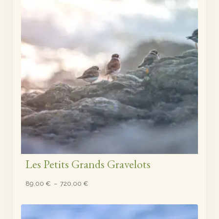
Les Petits Grands Gravelots
Plage
89,00
€
–
720,00
€
de
prix :
89,00 €