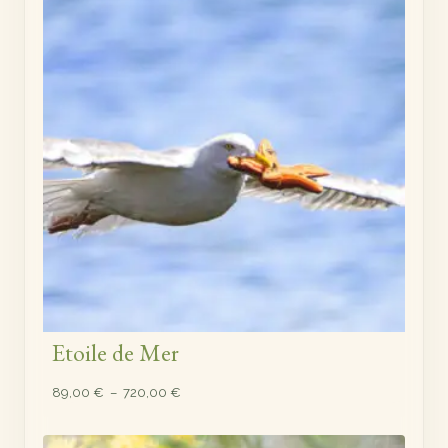
à
720,00 €
Etoile de Mer
Plage
89,00
€
–
720,00
€
de
prix :