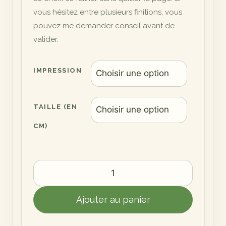
vous hésitez entre plusieurs finitions, vous
pouvez me demander conseil avant de
valider.
IMPRESSION
TAILLE (EN
CM)
quantité
de
Le
Ajouter au panier
Rouge-
Gorge