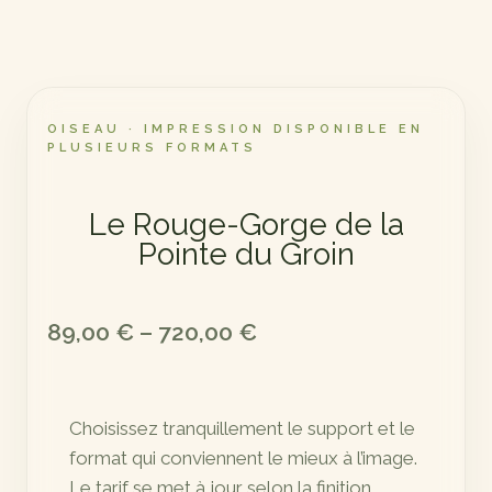
OISEAU · IMPRESSION DISPONIBLE EN
PLUSIEURS FORMATS
Le Rouge-Gorge de la
Pointe du Groin
Plage
89,00
€
–
720,00
€
de
prix :
Choisissez tranquillement le support et le
89,00 €
format qui conviennent le mieux à l’image.
à
Le tarif se met à jour selon la finition