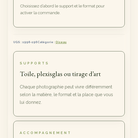
de
Choisissez d’abord le support et le format pour
la
activer la commande.
Pointe
du
Groin
UGS :
1998-196
Catégorie :
Oiseau
SUPPORTS
Toile, plexisglas ou tirage d’art
Chaque photographie peut vivre différemment
selon la matière, le format et la place que vous
lui donnez.
ACCOMPAGNEMENT