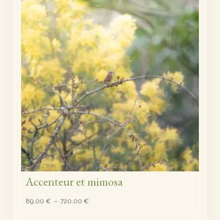
89,00 €
à
720,00 €
Accenteur et mimosa
Plage
89,00
€
–
720,00
€
de