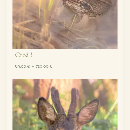
Croâ !
Plage
89,00
€
–
720,00
€
de
prix :
89,00 €
à
720,00 €