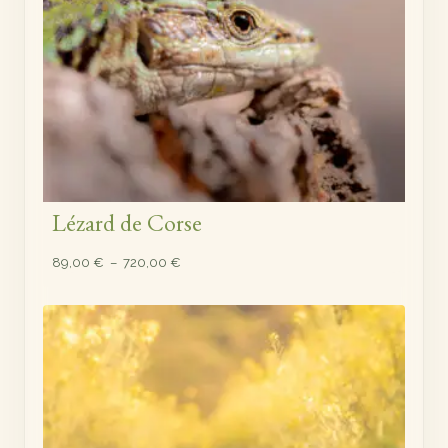
Lézard de Corse
Plage
89,00
€
–
720,00
€
de
prix :
89,00 €
à
720,00 €