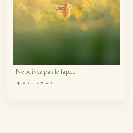
Ne suivez pas le lapin
Plage
89,00
€
–
720,00
€
de
prix :
89,00 €
à
720,00 €