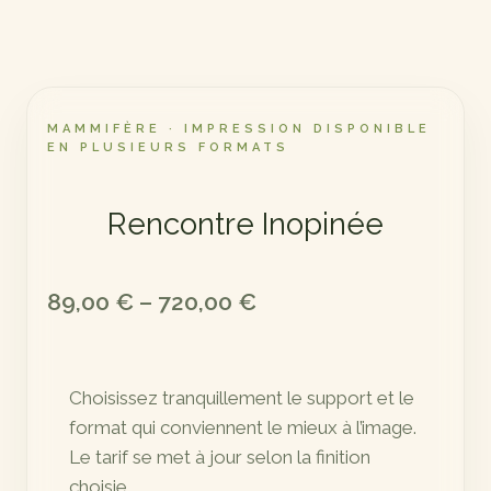
MAMMIFÈRE · IMPRESSION DISPONIBLE
EN PLUSIEURS FORMATS
Rencontre Inopinée
Plage
89,00
€
–
720,00
€
de
prix :
Choisissez tranquillement le support et le
89,00 €
format qui conviennent le mieux à l’image.
à
Le tarif se met à jour selon la finition
720,00 €
choisie.