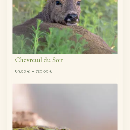
Chevreuil du Soir
Plage
89,00
€
–
720,00
€
de
prix :
89,00 €
à
720,00 €