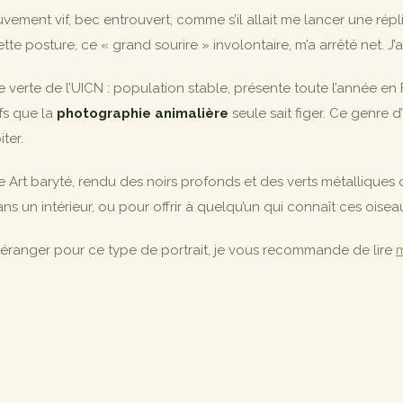
ment vif, bec entrouvert, comme s’il allait me lancer une réplique
posture, ce « grand sourire » involontaire, m’a arrêté net. J’ai 
te verte de l’UICN : population stable, présente toute l’année en 
fs que la
photographie animalière
seule sait figer. Ce genre d’
ter.
e Art baryté, rendu des noirs profonds et des verts métallique
s un intérieur, ou pour offrir à quelqu’un qui connaît ces oise
déranger pour ce type de portrait, je vous recommande de lire
m