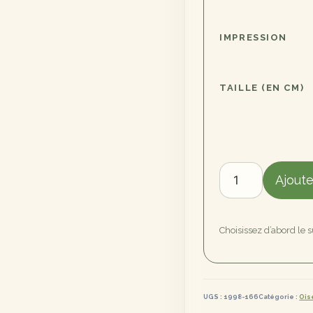
IMPRESSION
TAILLE (EN CM)
quantité
Ajoute
de
Un
grand
Choisissez d’abord le 
sourire
!
UGS :
1998-166
Catégorie :
Ois