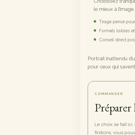
Choisissez tranqu
89,00 €
le mieux à l’image.
à
Tirage pensé pour
720,00 €
Formats lisibles e
Conseil direct p
Portrait inattendu d’
pour ceux qui savent 
COMMANDER
Préparer 
Le choix se fait ici
finitions, vous po