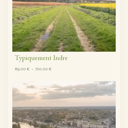
Typiquement Indre
Plage
89,00
€
–
720,00
€
de
prix :
89,00 €
à
720,00 €