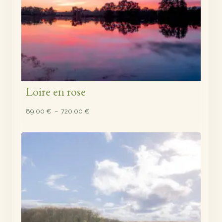
Loire en rose
Plage
89,00
€
–
720,00
€
de
prix :
89,00 €
à
720,00 €