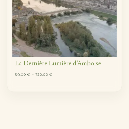
La Dernière Lumière d’Amboise
Plage
89,00
€
–
720,00
€
de
prix :
89,00 €
à
720,00 €