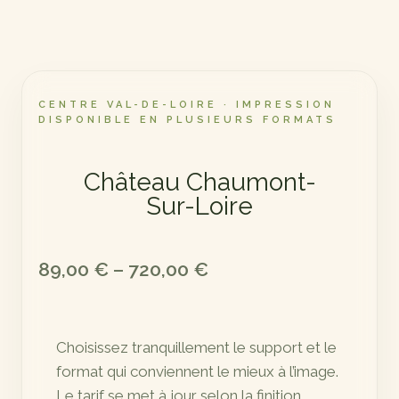
CENTRE VAL-DE-LOIRE · IMPRESSION
DISPONIBLE EN PLUSIEURS FORMATS
Château Chaumont-
Sur-Loire
Plage
89,00
€
–
720,00
€
de
prix :
Choisissez tranquillement le support et le
89,00 €
format qui conviennent le mieux à l’image.
à
Le tarif se met à jour selon la finition