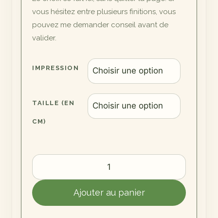
vous hésitez entre plusieurs finitions, vous
pouvez me demander conseil avant de
valider.
IMPRESSION
TAILLE (EN
CM)
quantité
de
Château
Ajouter au panier
Chaumont-
Sur-