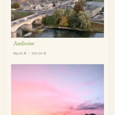
Amboise
Plage
89,00
€
–
720,00
€
de
prix :
89,00 €
à
720,00 €