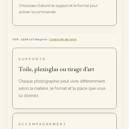
Loire
Choisissez d’abord le support et le format pour
activer la commande.
UGS :
1998-71
Catégorie :
Centre Val-de-loire
SUPPORTS
Toile, plexisglas ou tirage d’art
Chaque photographie peut vivre différemment
selon la matière, le format et la place que vous
lui donnez.
ACCOMPAGNEMENT