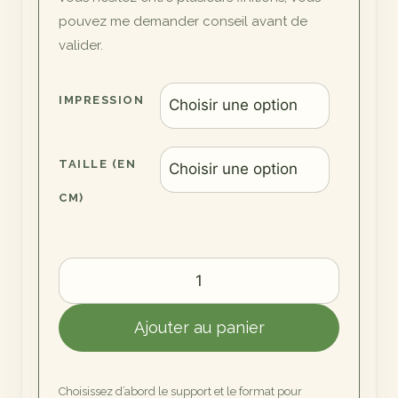
pouvez me demander conseil avant de
valider.
IMPRESSION
TAILLE (EN
CM)
quantité
de
Môles
Ajouter au panier
des
Noires
Choisissez d’abord le support et le format pour