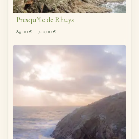
Presqu’île de Rhuys
Plage
89,00
€
–
720,00
€
de
prix :
89,00 €
à
720,00 €