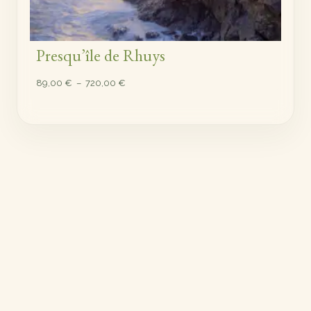
Presqu’île de Rhuys
Plage
89,00
€
–
720,00
€
de
prix :
89,00 €
à
720,00 €