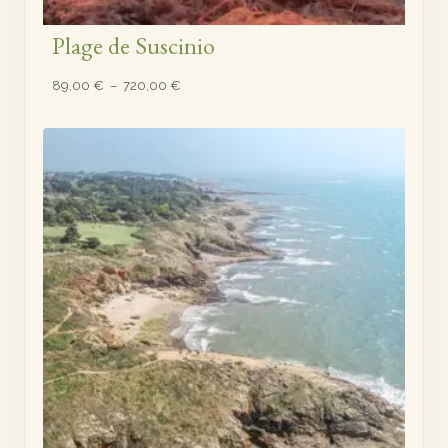
Plage de Suscinio
Plage
89,00
€
–
720,00
€
de
prix :
89,00 €
à
720,00 €