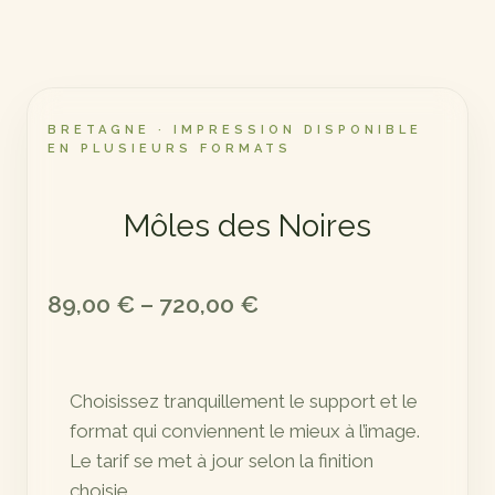
BRETAGNE · IMPRESSION DISPONIBLE
EN PLUSIEURS FORMATS
Môles des Noires
Plage
89,00
€
–
720,00
€
de
prix :
Choisissez tranquillement le support et le
89,00 €
format qui conviennent le mieux à l’image.
à
Le tarif se met à jour selon la finition
720,00 €
choisie.