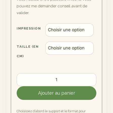
pouvez me demander conseil avant de
valider.
IMPRESSION
TAILLE (EN
CM)
quantité
de
Photographie
Ajouter au panier
de
Ragondin
sur
Choisissez d’abord le support et le format pour