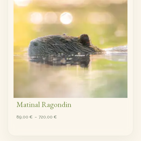
720,00 €
Matinal Ragondin
Plage
89,00
€
–
720,00
€
de
prix :
89,00 €