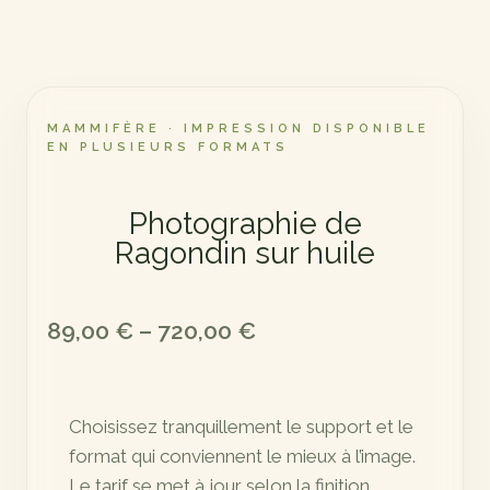
MAMMIFÈRE · IMPRESSION DISPONIBLE
EN PLUSIEURS FORMATS
Photographie de
Ragondin sur huile
Plage
89,00
€
–
720,00
€
de
prix :
Choisissez tranquillement le support et le
89,00 €
format qui conviennent le mieux à l’image.
à
Le tarif se met à jour selon la finition