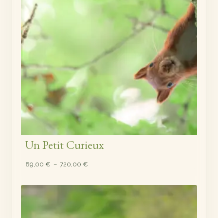
Un Petit Curieux
Plage
89,00
€
–
720,00
€
de
prix :
89,00 €
à
720,00 €