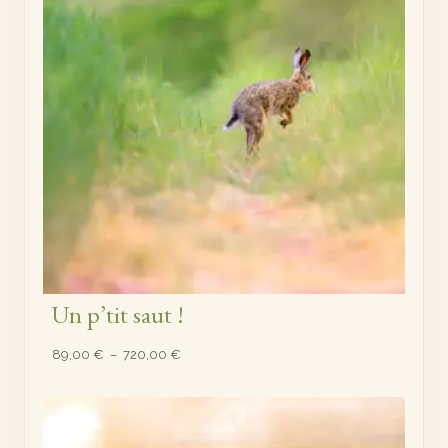
Un p’tit saut !
Plage
89,00
€
–
720,00
€
de
prix :
89,00 €
à