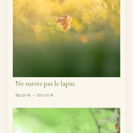
Ne suivez pas le lapin
Plage
89,00
€
–
720,00
€
de
prix :
89,00 €
à
720,00 €