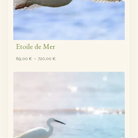
Etoile de Mer
Plage
89,00
€
–
720,00
€
de
prix :
89,00 €
à
720,00 €