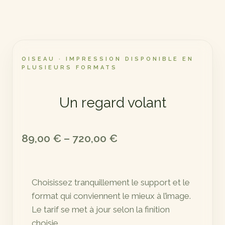
OISEAU · IMPRESSION DISPONIBLE EN
PLUSIEURS FORMATS
Un regard volant
Plage
89,00
€
–
720,00
€
de
prix :
Choisissez tranquillement le support et le
89,00 €
format qui conviennent le mieux à l’image.
à
Le tarif se met à jour selon la finition
720,00 €
choisie.