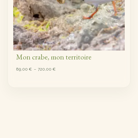
Mon crabe, mon territoire
Plage
89,00
€
–
720,00
€
de
prix :
89,00 €
à
720,00 €