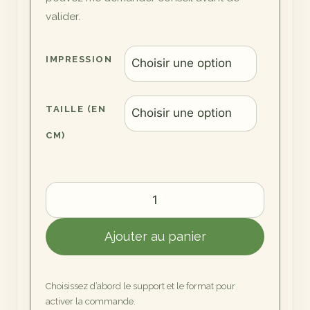
valider.
IMPRESSION
TAILLE (EN
CM)
quantité
de
Un
Ajouter au panier
regard
volant
Choisissez d’abord le support et le format pour
activer la commande.