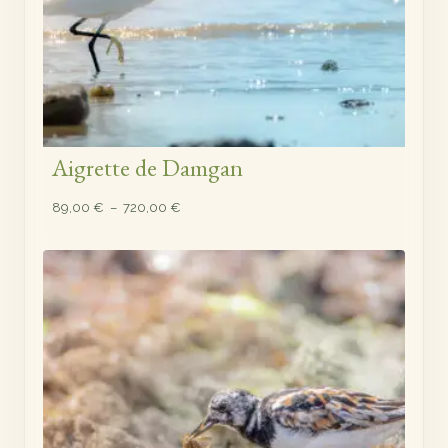
Aigrette de Damgan
Plage
89,00
€
–
720,00
€
de
prix :
89,00 €
à
720,00 €