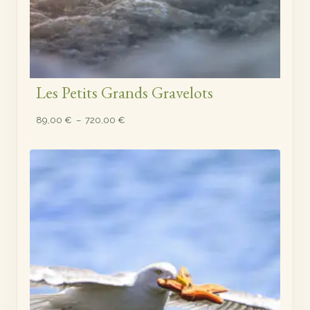
Les Petits Grands Gravelots
Plage
89,00
€
–
720,00
€
de
prix :
89,00 €
à
720,00 €